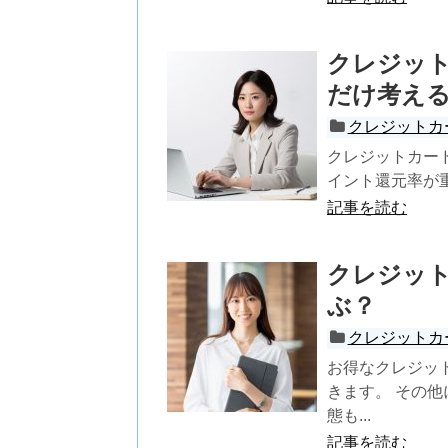
クレジッ
だけ考え
クレジットカ
クレジットカー
イント還元率が重
記事を読む
クレジッ
ぶ？
クレジットカ
お得なクレジッ
きます。 その
態も...
記事を読む