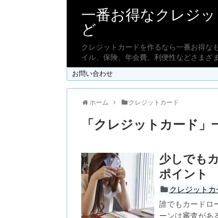
一番お得なクレジッ
ど
クレジットカードを作るなら一番お得な
イル、保険、年会費、利便性などさまざ
お問い合わせ
ホーム
クレジットカード
「
クレジットカード
」
少しでも
ポイント
クレジットカ
誰でもカードロ
ーンは審査がある